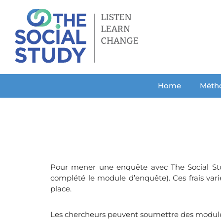
Aller
au
contenu
Home
Méth
Pour mener une enquête avec The Social Stud
complété le module d’enquête). Ces frais var
place.
Les chercheurs peuvent soumettre des modules d