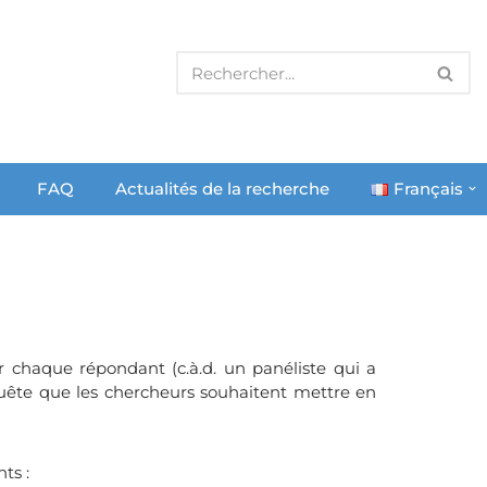
FAQ
Actualités de la recherche
Français
 chaque répondant (c.à.d. un panéliste qui a
quête que les chercheurs souhaitent mettre en
ts :