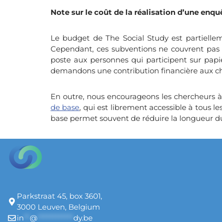
Note sur le coût de la réalisation d’une enq
Le budget de The Social Study est partiellem
Cependant, ces subventions ne couvrent pas to
poste aux personnes qui participent sur papie
demandons une contribution financière aux ch
En outre, nous encourageons les chercheurs à 
de base
, qui est librement accessible à tous l
base permet souvent de réduire la longueur 
Parkstraat 45, box 3601,
3000 Leuven, Belgium
in
**
@
************
dy.be