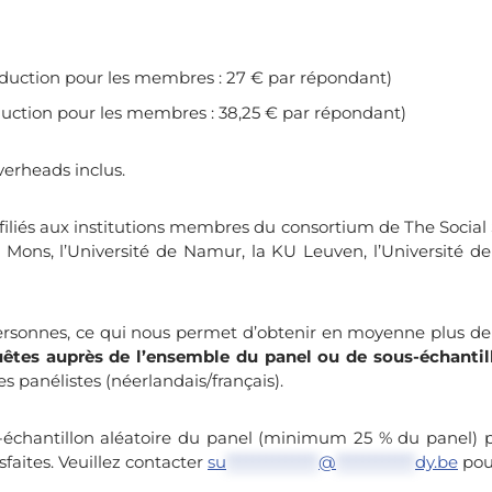
éduction pour les membres : 27 € par répondant)
duction pour les membres : 38,25 € par répondant)
verheads inclus.
iliés aux institutions membres du consortium de The Social St
de Mons, l’Université de Namur, la KU Leuven, l’Université de G
ersonnes, ce qui nous permet d’obtenir en moyenne plus de
êtes auprès de l’ensemble du panel ou de sous-échantil
s panélistes (néerlandais/français).
-échantillon aléatoire du panel (minimum 25 % du panel) 
sfaites. Veuillez contacter
su
**************
@
************
dy.be
pour